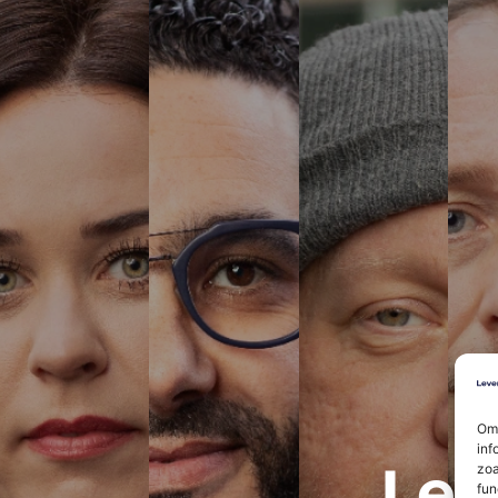
Om 
inf
Lev
zoa
fun