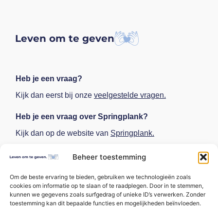
Leven om te geven
Heb je een vraag?
Kijk dan eerst bij onze
veelgestelde vragen.
Heb je een vraag over Springplank?
Kijk dan op de website van
Springplank.
Mocht je er niet uitkomen, stuur een mail naar
Beheer toestemming
levenomtegeven@springplank.org
Om de beste ervaring te bieden, gebruiken we technologieën zoals
Contact
cookies om informatie op te slaan of te raadplegen. Door in te stemmen,
kunnen we gegevens zoals surfgedrag of unieke ID’s verwerken. Zonder
levenomtegeven@springplank.org
toestemming kan dit bepaalde functies en mogelijkheden beïnvloeden.
Blijf op de hoogte