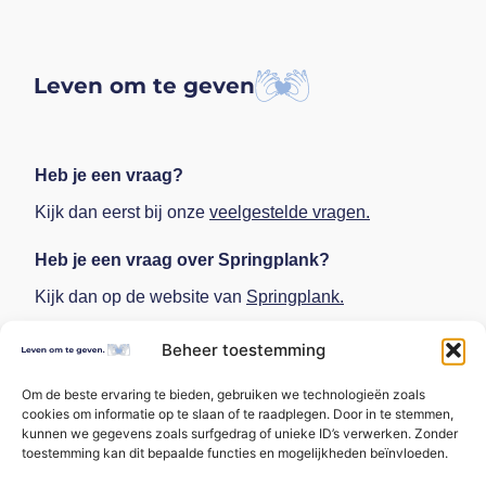
Leven om te geven
Heb je een vraag?
Kijk dan eerst bij onze
veelgestelde vragen.
Heb je een vraag over Springplank?
Kijk dan op de website van
Springplank.
Mocht je er niet uitkomen, stuur een mail naar
Beheer toestemming
levenomtegeven@springplank.org
Om de beste ervaring te bieden, gebruiken we technologieën zoals
Contact
cookies om informatie op te slaan of te raadplegen. Door in te stemmen,
kunnen we gegevens zoals surfgedrag of unieke ID’s verwerken. Zonder
levenomtegeven@springplank.org
toestemming kan dit bepaalde functies en mogelijkheden beïnvloeden.
Blijf op de hoogte