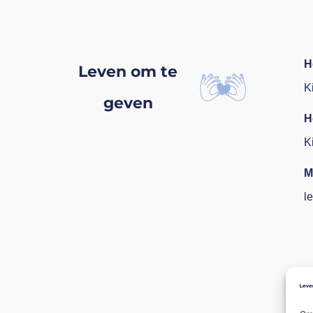
H
Leven om te
K
geven
H
K
M
l