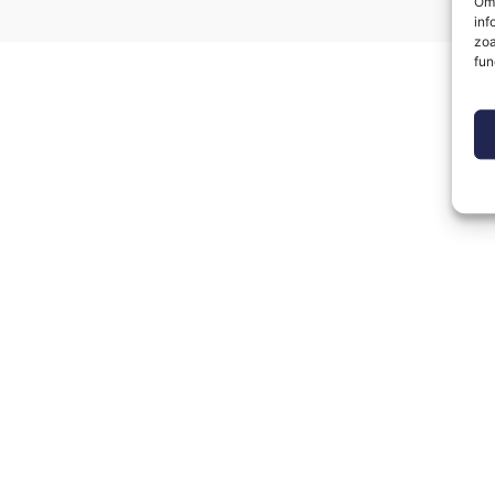
Om 
inf
zoa
fun