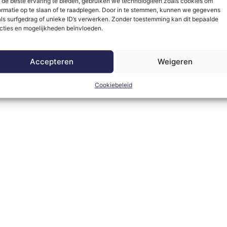
de beste ervaring te bieden, gebruiken we technologieën zoals cookies om
ormatie op te slaan of te raadplegen. Door in te stemmen, kunnen we gegevens
ls surfgedrag of unieke ID’s verwerken. Zonder toestemming kan dit bepaalde
cties en mogelijkheden beïnvloeden.
Accepteren
Weigeren
Cookiebeleid